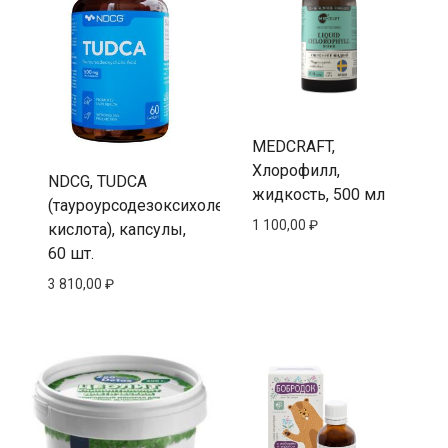
MEDCRAFT,
Хлорофилл,
NDCG, TUDCA
жидкость, 500 мл
(тауроурсодезоксихолевая
1 100,00
₽
кислота), капсулы,
60 шт.
3 810,00
₽