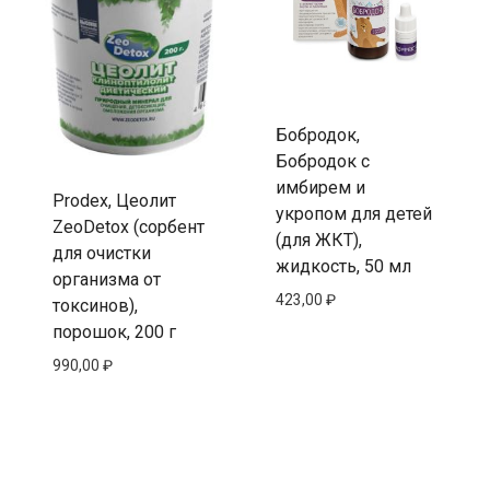
Бобродок,
Бобродок с
имбирем и
Prodex, Цеолит
укропом для детей
ZeoDetox (сорбент
(для ЖКТ),
для очистки
жидкость, 50 мл
организма от
423,00
₽
токсинов),
порошок, 200 г
990,00
₽