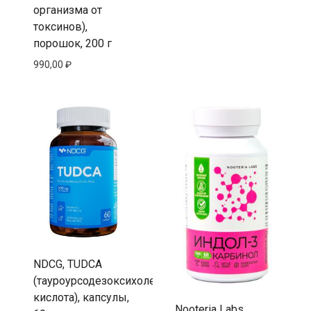
организма от
токсинов),
порошок, 200 г
990,00
₽
NDCG, TUDCA
(тауроурсодезоксихолевая
кислота), капсулы,
Nooteria Labs,