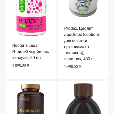
Prodex, Цеолит
ZeoDetox (сорбент
для очистки
Nooteria Labs,
организма от
Индол-3-карбинол,
токсинов),
капсулы, 60 шт.
порошок, 400 г
1 890,00
₽
1 490,00
₽