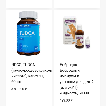
NDCG, TUDCA
Бобродок,
(тауроурсодезоксихолевая
Бобродок с
кислота), капсулы,
имбирем и
60 шт.
укропом для детей
(для ЖКТ),
3 810,00
₽
жидкость, 50 мл
423,00
₽