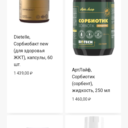
Dietelle,
Сорбиобакт new
(для здоровья
ЖКТ), капсулы, 60
шт.
АртЛайф,
1 439,00
₽
Сорбиотик
(сорбент),
жидкость, 250 мл
1 460,00
₽