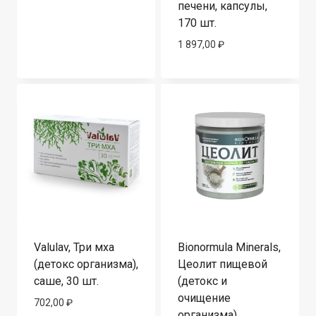
печени, капсулы,
170 шт.
1 897,00
₽
Valulav, Три мха
Bionormula Minerals,
(детокс организма),
Цеолит пищевой
саше, 30 шт.
(детокс и
очищение
702,00
₽
организма),