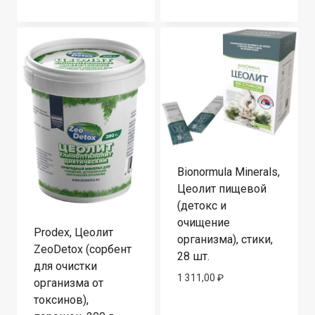
Bionormula Minerals,
Цеолит пищевой
(детокс и
очищение
Prodex, Цеолит
организма), стики,
ZeoDetox (сорбент
28 шт.
для очистки
1 311,00
₽
организма от
токсинов),