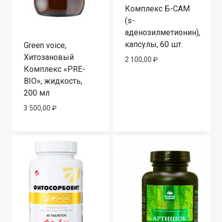
Комплекс Б-САМ
(s-
аденозилметионин),
капсулы, 60 шт.
Green voice,
Хитозановый
2 100,00
₽
Комплекс «PRE-
BIO», жидкость,
200 мл
3 500,00
₽