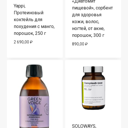
«Диатомит
Yappi,
пищевой», сорбент
Протеиновый
для здоровья
коктейль для
кожи, волос,
похудения с манго,
ногтей, от акне,
порошок, 250 г
порошок, 300 г
2 690,00
₽
890,00
₽
SOLOWAYS,