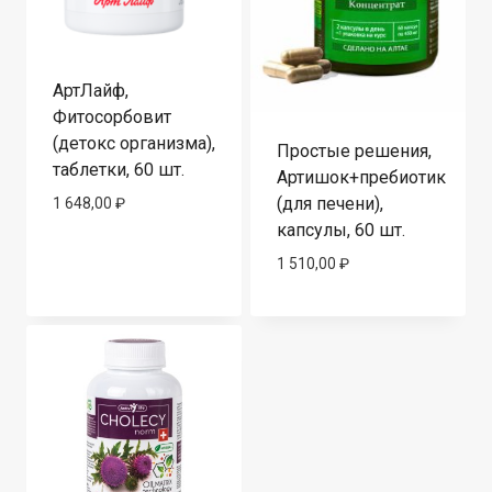
АртЛайф,
Фитосорбовит
(детокс организма),
Простые решения,
таблетки, 60 шт.
Артишок+пребиотик
(для печени),
1 648,00
₽
капсулы, 60 шт.
1 510,00
₽