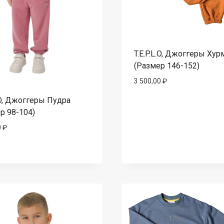
T.E.P.L.O, Джоггеры Хур
(Размер 146-152)
3 500,00
₽
L.O, Джоггеры Пудра
р 98-104)
0
₽