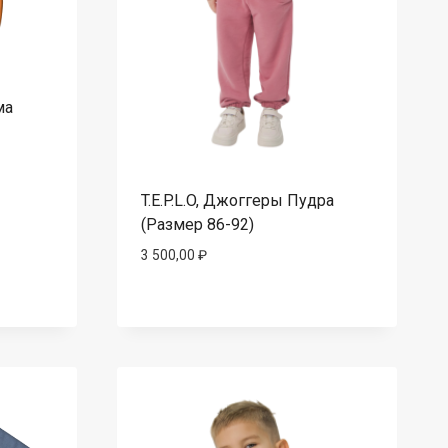
ма
T.E.P.L.O, Джоггеры Пудра
(Размер 86-92)
3 500,00
₽