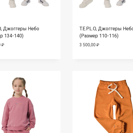
L.O, Джоггеры Небо
T.E.P.L.O, Джоггеры Неб
р 134-140)
(Размер 110-116)
0
₽
3 500,00
₽