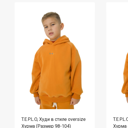
T.E.P.L.O, Худи в стиле oversize
T.E.P.L
Хурма (Размер 98-104)
Хурма 