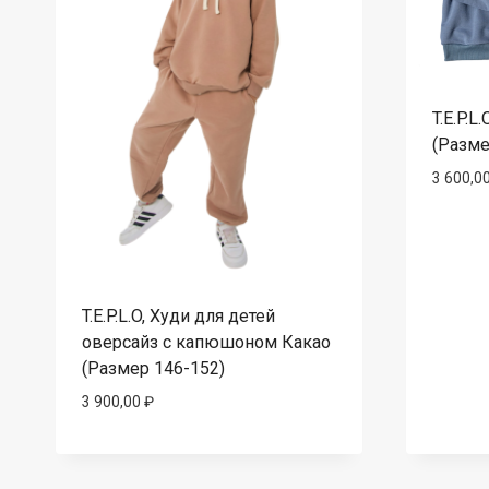
T.E.P.L
(Разме
3 600,0
T.E.P.L.O, Худи для детей
оверсайз с капюшоном Какао
(Размер 146-152)
3 900,00
₽