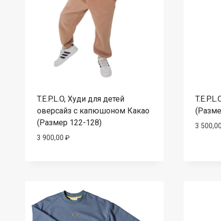
T.E.P.L.O, Худи для детей
T.E.P.
оверсайз с капюшоном Какао
(Разме
(Размер 122-128)
3 500,0
3 900,00
₽