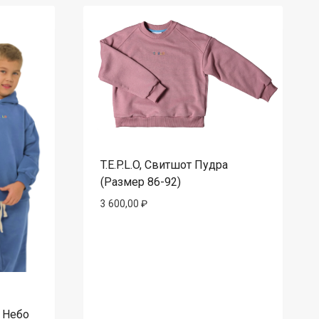
T.E.P.L.O, Свитшот Пудра
(Размер 86-92)
3 600,00
₽
 Небо