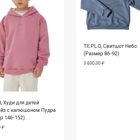
T.E.P.L.O, Свитшот Небо
(Размер 86-92)
3 600,00
₽
.O, Худи для детей
айз с капюшоном Пудра
р 146-152)
0
₽