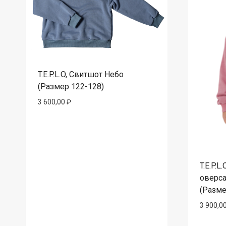
T.E.P.L.O, Свитшот Небо
(Размер 122-128)
3 600,00
₽
T.E.P.L
оверс
(Разме
3 900,0