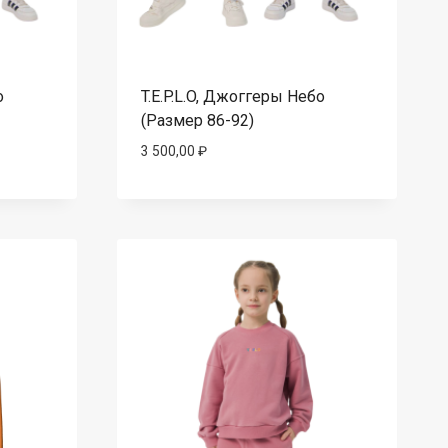
о
T.E.P.L.O, Джоггеры Небо
(Размер 86-92)
3 500,00
₽