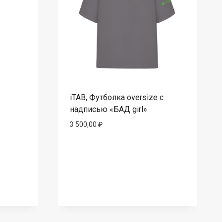
iTAB, Футболка oversize с
надписью «БАД girl»
3 500,00
₽