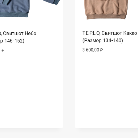
T.E.P.L.O, Свитшот Какао
.O, Свитшот Небо
(Размер 134-140)
р 146-152)
3 600,00
₽
0
₽