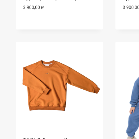
3 900,00
₽
3 900,0