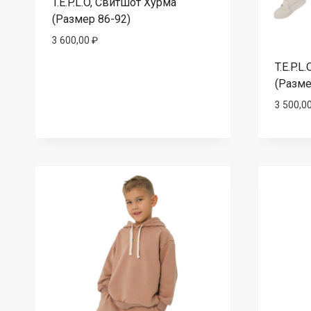
T.E.P.L.O, Свитшот Хурма
(Размер 86-92)
3 600,00
₽
T.E.P.
(Разме
3 500,0