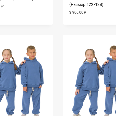
(Размер 122-128)
0
₽
3 900,00
₽