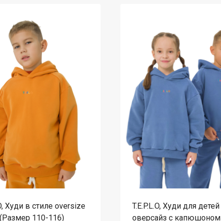
.O, Худи в стиле oversize
T.E.P.L.O, Худи для детей
(Размер 110-116)
оверсайз с капюшоном