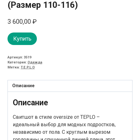
(Размер 110-116)
3 600,00
₽
Купить
Артикул:
3519
Категория:
Одежда
Метка:
T.E.P.L.O
Описание
Описание
Свитшот в стиле oversize от TEPLO –
идеальный выбор для модных подростков,
независимо от пола. С круглым вырезом
горловины и спущенной линией плеча, этот