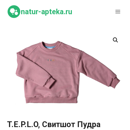
Перейти
к
natur-apteka.ru
содержимому
T.E.P.L.O, Свитшот Пудра