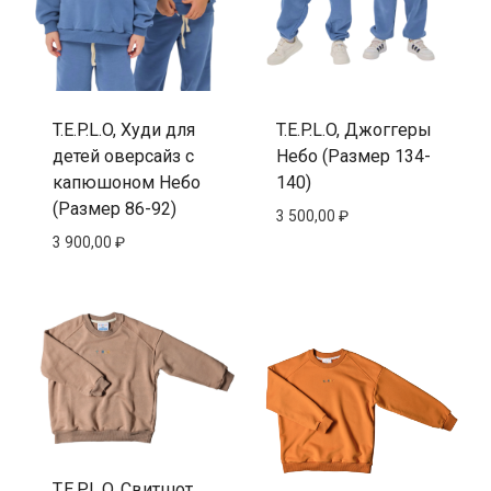
T.E.P.L.O, Худи для
T.E.P.L.O, Джоггеры
детей оверсайз с
Небо (Размер 134-
капюшоном Небо
140)
(Размер 86-92)
3 500,00
₽
3 900,00
₽
T.E.P.L.O, Свитшот