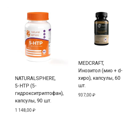
MEDCRAFT,
Инозитол (мио + d-
хиро), капсулы, 60
NATURALSPHERE,
шт.
5-HTP (5-
гидрокситриптофан),
937,00
₽
капсулы, 90 шт.
1 148,00
₽