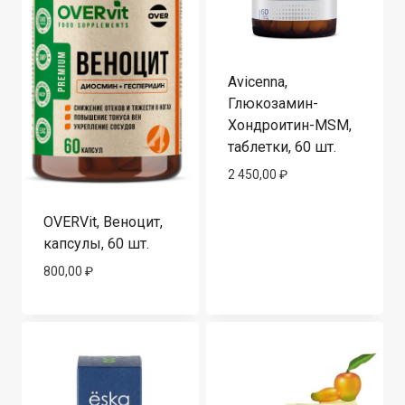
Avicenna,
Глюкозамин-
Хондроитин-MSM,
таблетки, 60 шт.
2 450,00
₽
OVERVit, Веноцит,
капсулы, 60 шт.
800,00
₽