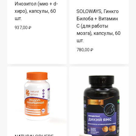
Инозитол (мио + d-
хиро), капсулы, 60
SOLOWAYS, Гинкго
шт.
Билоба + Витамин
С (для работы
937,00
₽
мозга), капсулы, 60
шт.
780,00
₽