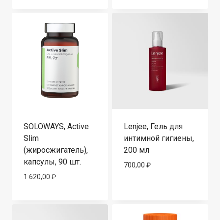
SOLOWAYS, Active
Lenjee, Гель для
Slim
интимной гигиены,
(жиросжигатель),
200 мл
капсулы, 90 шт.
700,00
₽
1 620,00
₽