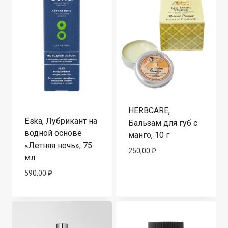
HERBCARE,
Ёska, Лубрикант на
Бальзам для губ с
водной основе
манго, 10 г
«Летняя ночь», 75
250,00
₽
мл
590,00
₽