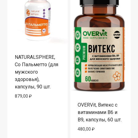
NATURALSPHERE,
Со Пальметто (для
мужского
здоровья),
капсулы, 90 шт.
879,00
₽
OVERVit, Витекс с
витаминами В6 и
В9, капсулы, 60 шт.
480,00
₽