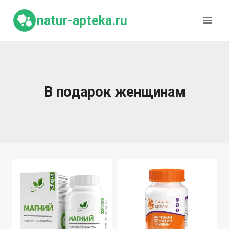
Перейти
к
natur-apteka.ru
содержимому
В подарок женщинам