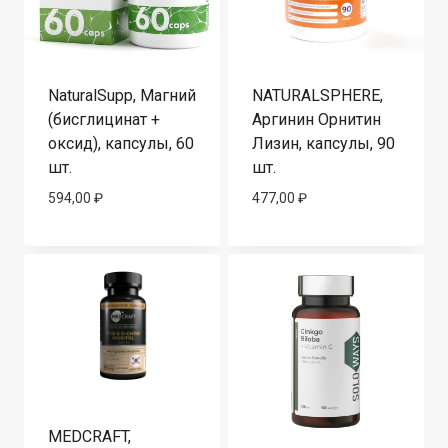
NaturalSupp, Магний
NATURALSPHERE,
(бисглицинат +
Аргинин Орнитин
оксид), капсулы, 60
Лизин, капсулы, 90
шт.
шт.
594,00
₽
477,00
₽
MEDCRAFT,