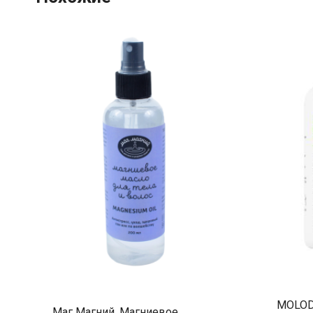
MOLODA
Маг Магний, Магниевое