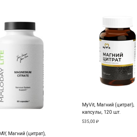
MyVit, Магний (цитрат),
капсулы, 120 шт.
535,00
₽
Y, Магний (цитрат),