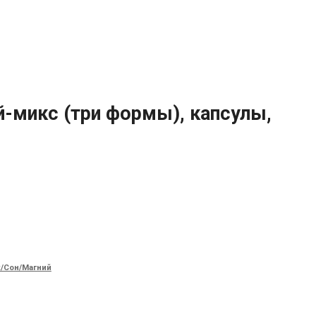
й-микс (три формы), капсулы,
/Сон/Магний