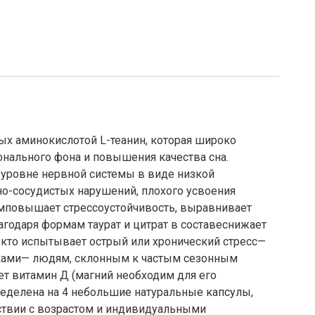
ых аминокислотой L-теанин, которая широко
нального фона и повышения качества сна.
а уровне нервной системы в виде низкой
но-сосудистых нарушений, плохого усвоения
рамповышает стрессоустойчивость, выравнивает
годаря формам таурат и цитрат в составеснижает
кто испытывает острый или хронический стресс—
ками— людям, склонным к частым сезонным
ет витамин Д (магний необходим для его
ределена на 4 небольшие натуральные капсулы,
тствии с возрастом и индивидуальными