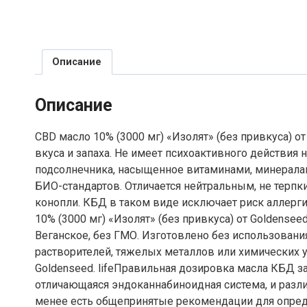
Описание
Описание
CBD масло 10% (3000 мг) «Изолят» (без привкуса) о
вкуса и запаха. Не имеет психоактивного действия 
подсолнечника, насыщенное витаминами, минерала
БИО-стандартов. Отличается нейтральным, не терпки
конопли. КБД в таком виде исключает риск аллерг
10% (3000 мг) «Изолят» (без привкуса) от Goldense
Веганское, без ГМО. Изготовлено без использовани
растворителей, тяжелых металлов или химических уд
Goldenseed. lifeПравильная дозировка масла КБД з
отличающаяся эндоканнабиноидная система, и разли
менее есть общепринятые рекомендации для опреде