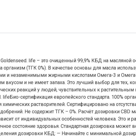
т Goldenseed. life – это очищенный 99,9% КБД на масляной 
на организм (ТГК 0%). В качестве основы для масла испол
ми и незаменимыми жирными кислотами Омега-3 и Омега-
м вкусом и не имеет запаха. Это лучший выбор для тех, ко
ических реакций у людей, чувствительных к растительным
ed. lifeБио-сертификация европейского стандарта. 100% ор
я химических растворителей. Сертифицировано на отсутств
обрений. Не содержит ТГК – 0%. Расчёт дозировки CBD мас
ависит от индивидуальных особенностей человека. Это и р
чное состояние здоровья. Стандартная дозировка может в
ления дозировки КБД: — Начинайте с минимальной дозиро