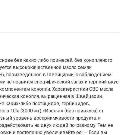
основе без каких-либо примесей, без конопляного
ьзуется высококачественное масло семян
6, произведенное в Швейцарии, с соблюдением
му не нравится специфический запах и терпкий вкус
 компонентам конопли. Характеристики CBD масла
ганическая конопля, выращенная в Швейцарии.
ие каких-либо пестицидов, гербицидов,
ла 10% (3000 мг) «Изолят» (без привкуса) от
азный уровень восприимчивости продукта, и
оздействовать на двух людей по-разному. Тем не
вки и постепенно увеличивайте ее; — Если вы