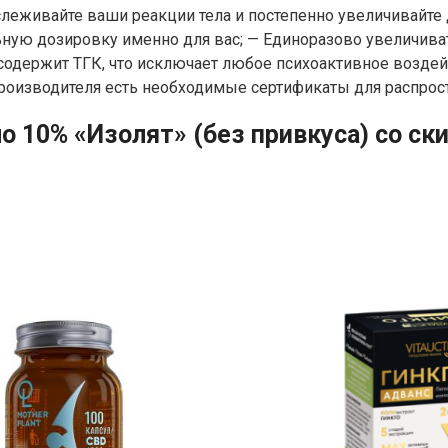
тслеживайте ваши реакции тела и постепенно увеличивайт
ную дозировку именно для вас; — Единоразово увеличиват
одержит ТГК, что исключает любое психоактивное воздейс
оизводителя есть необходимые сертификаты для распростр
ло 10% «Изолят» (без привкуса) со ск