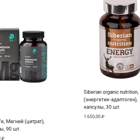
Siberian organic nutrition
(энергетик-адаптоген),
капсулы, 30 шт.
1 650,00
₽
fe, Магний (цитрат),
ы, 90 шт.
0
₽