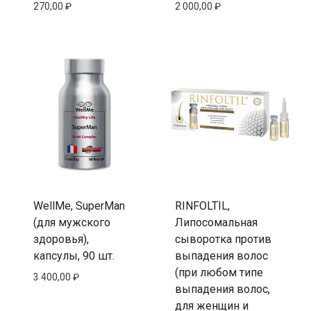
270,00
₽
2 000,00
₽
WellMe, SuperMan
RINFOLTIL,
(для мужского
Липосомальная
здоровья),
сыворотка против
капсулы, 90 шт.
выпадения волос
(при любом типе
3 400,00
₽
выпадения волос,
для женщин и