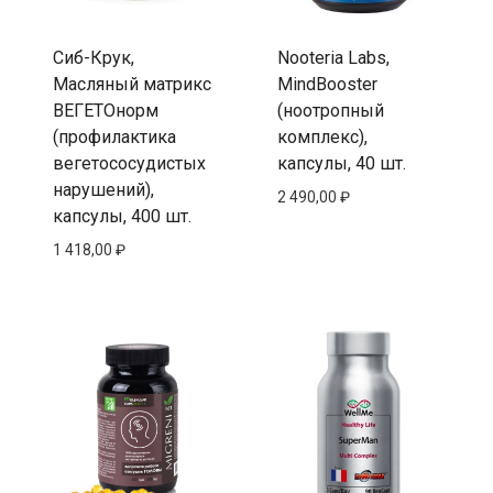
Сиб-Крук,
Nooteria Labs,
Масляный матрикc
MindBooster
ВЕГЕТОнорм
(ноотропный
(профилактика
комплекс),
вегетососудистых
капсулы, 40 шт.
нарушений),
2 490,00
₽
капсулы, 400 шт.
1 418,00
₽