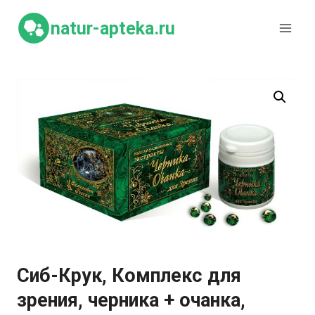
Перейти
к
natur-apteka.ru
содержимому
Сиб-Крук, Комплекс для
зрения, черника + очанка,