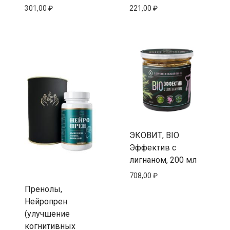
301,00
₽
221,00
₽
ЭКОВИТ, BIO
Эффектив с
лигнаном, 200 мл
708,00
₽
Пренолы,
Нейропрен
(улучшение
когнитивных