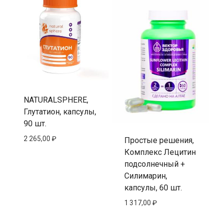
NATURALSPHERE,
Глутатион, капсулы,
90 шт.
2 265,00
₽
Простые решения,
Комплекс Лецитин
подсолнечный +
Силимарин,
капсулы, 60 шт.
1 317,00
₽