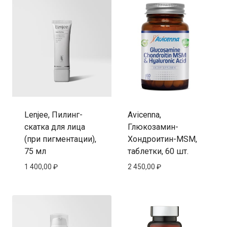
Lenjee, Пилинг-
Avicenna,
скатка для лица
Глюкозамин-
(при пигментации),
Хондроитин-MSM,
75 мл
таблетки, 60 шт.
1 400,00
₽
2 450,00
₽