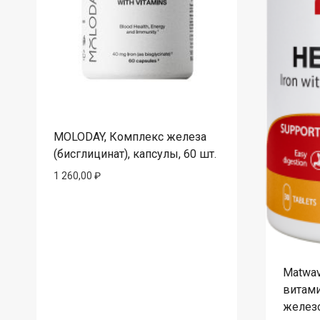
MOLODAY, Комплекс железа
(бисглицинат), капсулы, 60 шт.
1 260,00
₽
Matwav
витам
железо