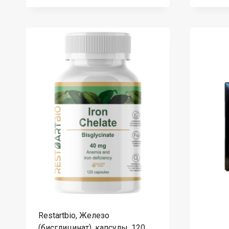
Restartbio, Железо
(бисглицинат), капсулы, 120