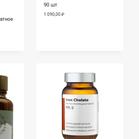
90 шт.
1 090,00
₽
атное