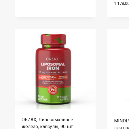
1 178,0
ORZAX, Липосомальное
MINDLY
железо, капсулы, 90 шт.
для п