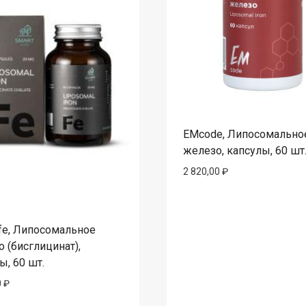
EMcode, Липосомально
железо, капсулы, 60 шт
2 820,00
₽
ife, Липосомальное
 (бисглицинат),
ы, 60 шт.
0
₽