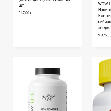
WOW LA
шт.
Напито
947,00
₽
Клеточ
сибирс
жидкос
9 975,0