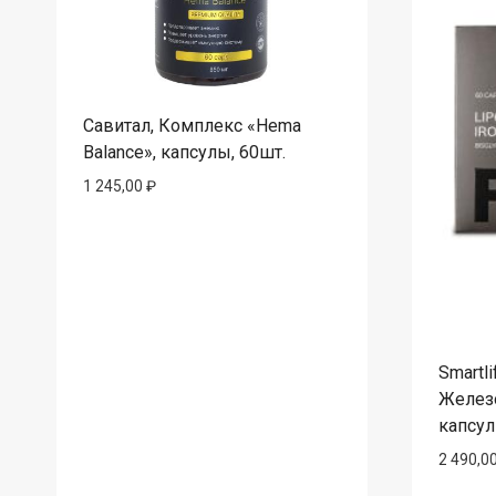
Савитал, Комплекс «Hema
Balance», капсулы, 60шт.
1 245,00
₽
Smartl
Железо
капсул
2 490,0