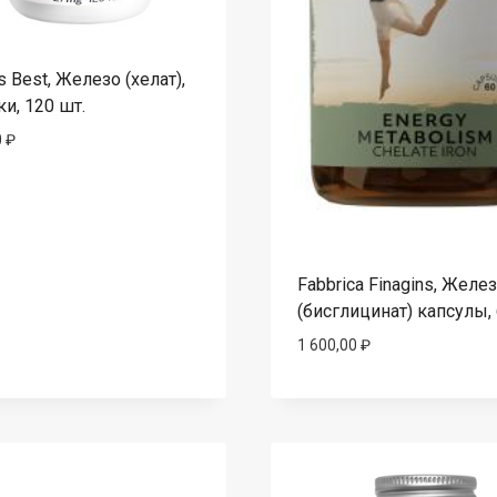
s Best, Железо (хелат),
ки, 120 шт.
0
₽
Fabbrica Finagins, Желе
(бисглицинат) капсулы, 
1 600,00
₽