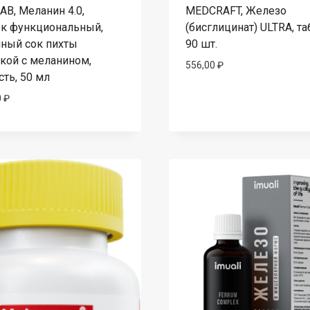
B, Меланин 4.0,
MEDCRAFT, Железо
к функциональный,
(бисглицинат) ULTRA, та
ный сок пихты
90 шт.
кой с меланином,
556,00
₽
ть, 50 мл
0
₽