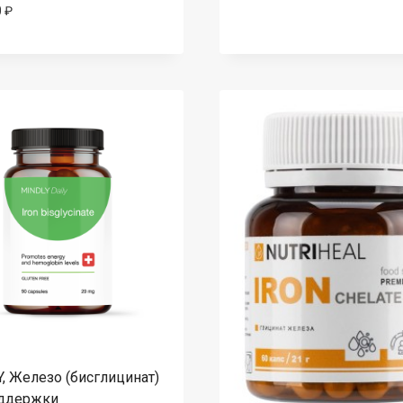
0
₽
, Железо (бисглицинат)
оддержки