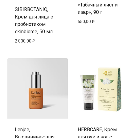
«Табачный лист и
SIBIRBOTANIQ,
лавр», 90 г
Крем для лица с
550,00
₽
пробиотиком
skinbiome, 50 мл
2 000,00
₽
Lenjee,
HERBCARE, Крем
Выравнивающая
для рук и ног с