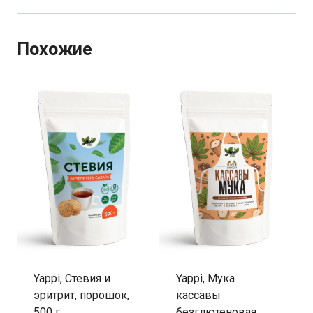
Похожие
Yappi, Стевия и
Yappi, Мука
эритрит, порошок,
кассавы
500 г
безглютеновая,