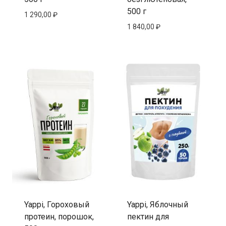
500 г
1 290,00
₽
1 840,00
₽
Yappi, Гороховый
Yappi, Яблочный
протеин, порошок,
пектин для