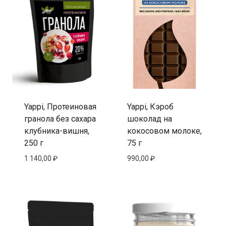
Yappi, Протеиновая
Yappi, Кэроб
гранола без сахара
шоколад на
клубника-вишня,
кокосовом молоке,
250 г
75 г
1 140,00
₽
990,00
₽