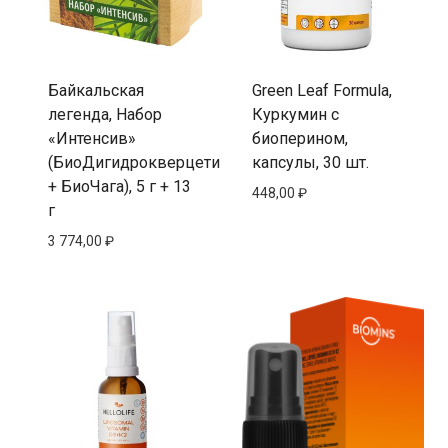
Байкальская
Green Leaf Formula,
легенда, Набор
Куркумин с
«Интенсив»
биоперином,
(БиоДигидрокверцетин
капсулы, 30 шт.
+ БиоЧага), 5 г + 13
448,00
₽
г
3 774,00
₽