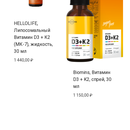
HELLOLIFE,
Липосомальный
Витамин D3 + К2
(МК-7), жидкость,
30 мл
1 440,00
₽
Biomins, Витамин
D3 + K2, спрей, 30
мл
1 150,00
₽