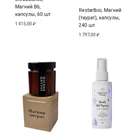
Магний В6,
Restartbio, Магний
капсулы, 60 шт.
(таурат), капсулы,
1 415,00
₽
240 шт.
1 797,00
₽