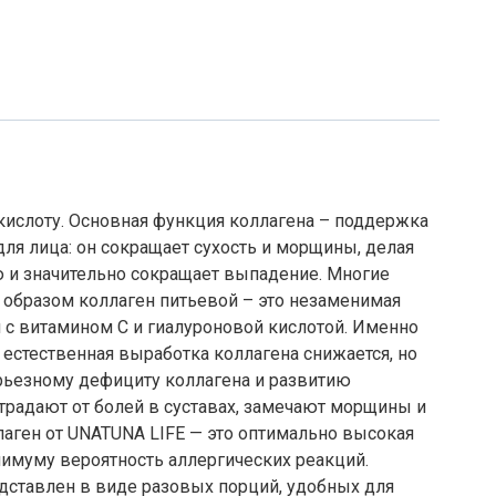
кислоту. Основная функция коллагена – поддержка
ля лица: он сокращает сухость и морщины, делая
ию и значительно сокращает выпадение. Многие
м образом коллаген питьевой – это незаменимая
н с витамином С и гиалуроновой кислотой. Именно
 естественная выработка коллагена снижается, но
ерьезному дефициту коллагена и развитию
радают от болей в суставах, замечают морщины и
ллаген от UNATUNA LIFE — это оптимально высокая
нимуму вероятность аллергических реакций.
дставлен в виде разовых порций, удобных для