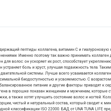
одержащий пептиды коллагена, витамин С и гиалуроновую 
нениями. Именно поэтому так важно принимать коллаген д
н для волос: он ускоряет их рост, способствует укреплен
 устраняет боль и хруст, улучшая подвижность тела. Таки
о-двигательной системы. Лучше всего усваивается коллаге
аксимальной биодоступностью и усвояемостью. С возрастом
есбалансированное питание и другие факторы приводят к с
ена в порошке показан женщинам и мужчинам, которые ст
жки, а также хотят улучшить состояние волос и ногтей. Ко
рции, чистый и натуральный состав, который сводит к ми
дной классификации ISO 22000. БАД от UNA TUNA LIFE пре