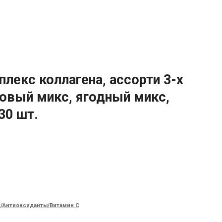
екс коллагена, ассорти 3-х
совый микс, ягодный микс,
30 шт.
/Антиоксиданты/Витамин C