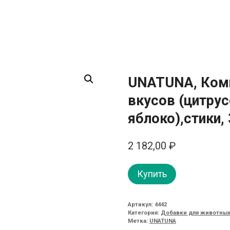
UNATUNA, Компл
вкусов (цитру
яблоко),стики, 
2 182,00
₽
Купить
Артикул:
4442
Категория:
Добавки для животных
Метка:
UNATUNA