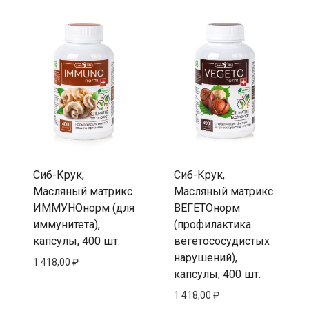
Сиб-Крук,
Сиб-Крук,
Масляный матрикc
Масляный матрикc
ИММУНОнорм (для
ВЕГЕТОнорм
иммунитета),
(профилактика
капсулы, 400 шт.
вегетососудистых
нарушений),
1 418,00
₽
капсулы, 400 шт.
1 418,00
₽