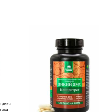
трикc
тика