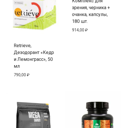
Комплекс для
зрения, черника +
очанка, капсулы,
180 шт.
914,00
₽
Retrieve,
Дезодорант «Кедр
и Лемонграсс», 50
мл
790,00
₽