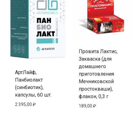
Провита Лактис,
Закваска (для
домашнего
АртЛайф,
приготовления
Панбиолакт
Мечниковской
(синбиотик),
простокваши),
капсулы, 60 шт.
флакон, 0,3 г
2 395,00
₽
189,00
₽