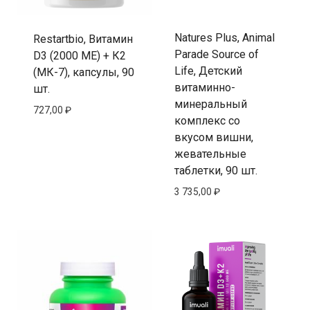
Natures Plus, Animal
Restartbio, Витамин
Parade Source of
D3 (2000 МЕ) + К2
Life, Детский
(МК-7), капсулы, 90
витаминно-
шт.
минеральный
727,00
₽
комплекс со
вкусом вишни,
жевательные
таблетки, 90 шт.
3 735,00
₽