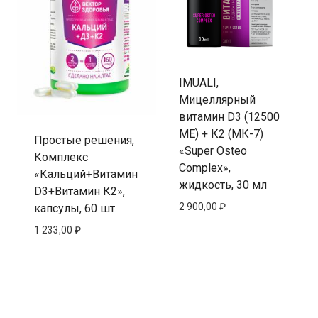
IMUALI,
Мицеллярный
витамин D3 (12500
МЕ) + К2 (МК-7)
Простые решения,
«Super Osteo
Комплекс
Complex»,
«Кальций+Витамин
жидкость, 30 мл
D3+Витамин К2»,
2 900,00
₽
капсулы, 60 шт.
1 233,00
₽