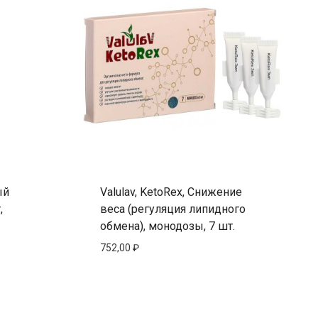
ый
Valulav, KetoRex, Снижение
,
веса (регуляция липидного
обмена), монодозы, 7 шт.
752,00
₽