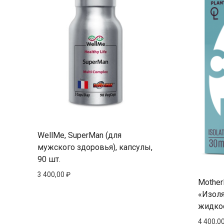
WellMe, SuperMan (для
мужского здоровья), капсулы,
90 шт.
3 400,00
₽
Mother
«Изоля
жидкос
4 400,0