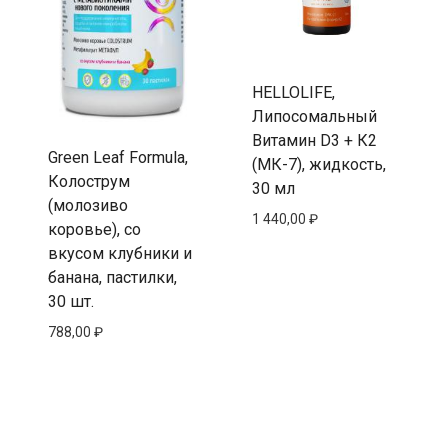
HELLOLIFE,
Липосомальный
Витамин D3 + К2
Green Leaf Formula,
(МК-7), жидкость,
Колострум
30 мл
(молозиво
1 440,00
₽
коровье), со
вкусом клубники и
банана, пастилки,
30 шт.
788,00
₽