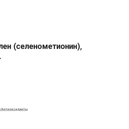
елен (селенометионин),
.
х/Антиоксиданты