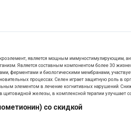
микроэлемент, является мощным иммуностимулирующим, ан
анизм. Является составным компонентом более 30 жизне
нами, ферментами и биологическими мембранами, участвуе
ановительных процессах. Селен играет защитную роль в ор
ельным элементом в лечение когнитивных нарушений. Сни
 щитовидной железы, в комплексной терапии улучшает сос
енометионин) со скидкой