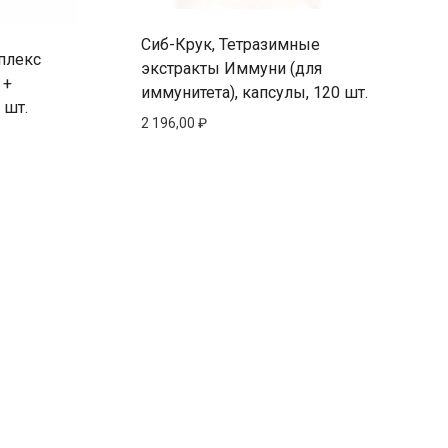
Сиб-Крук, Тетразимные
плекс
экстракты Иммуни (для
 +
иммунитета), капсулы, 120 шт.
 шт.
2 196,00
₽