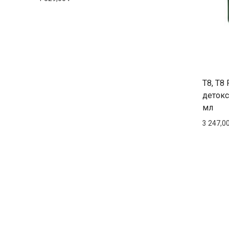
T8, Т8 
детокс
мл
3 247,0