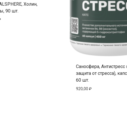
ALSPHERE, Холин,
ы, 90 шт.
₽
Саносфера, Антистресс 
защита от стресса), кап
60 шт.
920,00
₽