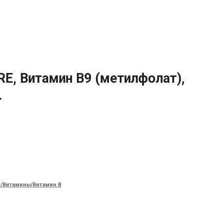
, Витамин B9 (метилфолат),
.
/Витамины/Витамин B