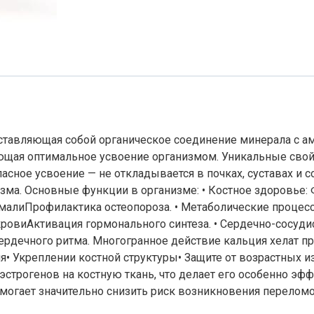
тавляющая собой органическое соединение минерала с ами
щая оптимальное усвоение организмом. Уникальные свойс
сное усвоение — не откладывается в почках, суставах и 
изма. Основные функции в организме: • Костное здоровь
эмалиПрофилактика остеопороза. • Метаболические проце
виАктивация гормонального синтеза. • Сердечно-сосудис
рдечного ритма. Многогранное действие кальция хелат пр
 Укреплении костной структуры• Защите от возрастных из
 эстрогенов на костную ткань, что делает его особенно э
могает значительно снизить риск возникновения перелом