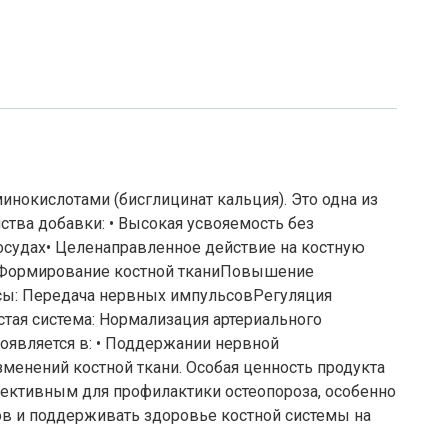
нокислотами (бисглицинат кальция). Это одна из
тва добавки: • Высокая усвояемость без
сосудах• Целенаправленное действие на костную
е: Формирование костной тканиПовышение
ссы: Передача нервных импульсовРегуляция
тая система: Нормализация артериального
оявляется в: • Поддержании нервной
менений костной ткани. Особая ценность продукта
ффективным для профилактики остеопороза, особенно
ов и поддерживать здоровье костной системы на