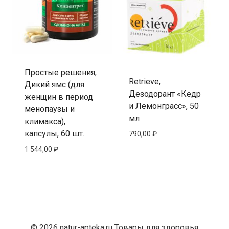
Простые решения,
Retrieve,
Дикий ямс (для
Дезодорант «Кедр
женщин в период
и Лемонграсс», 50
менопаузы и
мл
климакса),
капсулы, 60 шт.
790,00
₽
1 544,00
₽
© 2026 natur-apteka.ru Товары для здоровья