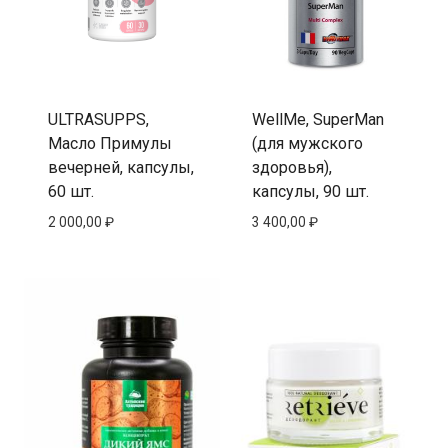
ULTRASUPPS,
WellMe, SuperMan
Масло Примулы
(для мужского
вечерней, капсулы,
здоровья),
60 шт.
капсулы, 90 шт.
2 000,00
₽
3 400,00
₽