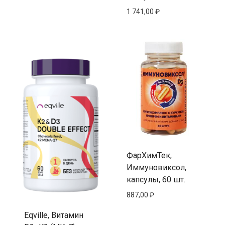
1 741,00
₽
ФарХимТек,
Иммуновиксол,
капсулы, 60 шт.
887,00
₽
Eqville, Витамин