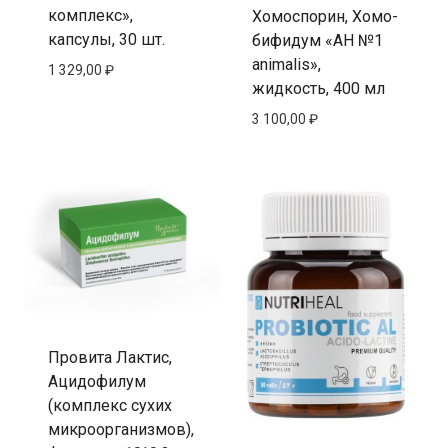
комплекс»,
Хомоспорин, Хомо-
капсулы, 30 шт.
бифидум «АН №1
animalis»,
1 329,00
₽
жидкость, 400 мл
3 100,00
₽
Провита Лактис,
Ацидофилум
(комплекс сухих
микроорганизмов),