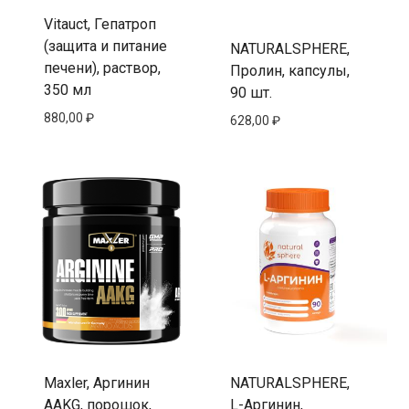
Vitauct, Гепатроп
(защита и питание
NATURALSPHERE,
печени), раствор,
Пролин, капсулы,
350 мл
90 шт.
880,00
₽
628,00
₽
Maxler, Аргинин
NATURALSPHERE,
AAKG, порошок,
L-Аргинин,