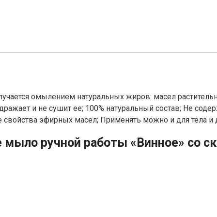
лучается омылением натуральных жиров: масел раститель
дражает и не сушит ее; 100% натуральный состав; Не соде
 свойства эфирных масел; Применять можно и для тела и д
е мыло ручной работы «Винное» со с