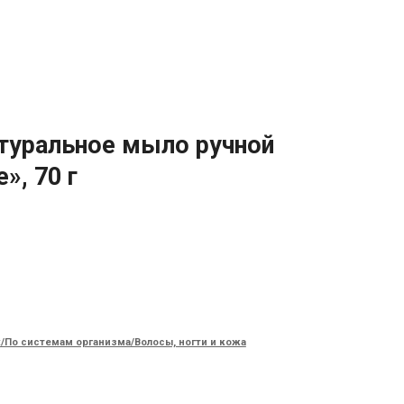
атуральное мыло ручной
», 70 г
/По системам организма/Волосы, ногти и кожа