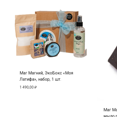
Маг Магний, ЭкоБокс «Моя
Латифа», набор, 1 шт.
1 490,00
₽
Маг Ма
мыло 