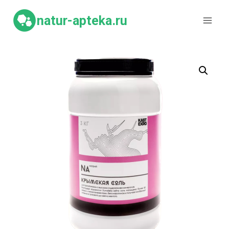
Перейти
к
natur-apteka.ru
содержимому