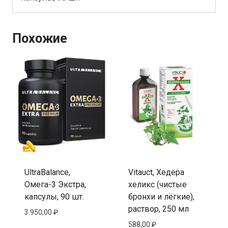
Похожие
UltraBalance,
Vitauct, Хедера
Омега-3 Экстра,
хеликс (чистые
капсулы, 90 шт.
бронхи и лёгкие),
раствор, 250 мл
3 950,00
₽
588,00
₽