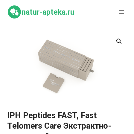
Перейти
к
natur-apteka.ru
содержимому
IPH Peptides FAST, Fast
Telomers Care Экстрактно-