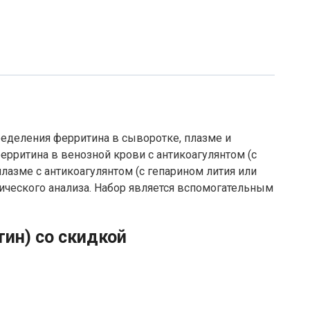
еделения ферритина в сыворотке, плазме и
ерритина в венозной крови с антикоагулянтом (с
плазме с антикоагулянтом (с гепарином лития или
фического анализа. Набор является вспомогательным
тин) со скидкой