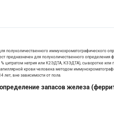
для полуколичественного иммунохроматографического опр
ест предназначен для полуколичественного определения ф
,8 % цитратом натрия или К2ЭДТА, К3ЭДТА), сыворотке или 
) и капиллярной крови человека методом иммунохроматогра
 лет, вне зависимости от пола.
а определение запасов железа (ферри