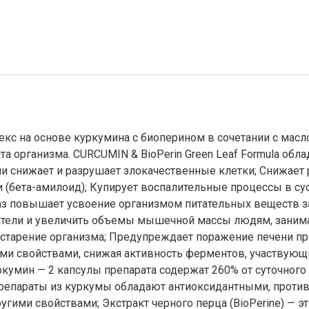
плекс на основе куркумина с биоперином в сочетании с ма
та организма. CURCUMIN & BioPerin Green Leaf Formula обл
ни снижает и разрушает злокачественные клетки; Снижает 
 (бета-амилоид); Купирует воспалительные процессы в су
 раз повышает усвоение организмом питательных веществ за 
затели и увеличить объемы мышечной массы людям, заним
старение организма; Предупреждает поражение печени при
ми свойствами, снижая активность ферментов, участвующ
умин — 2 капсулы препарата содержат 260% от суточного 
препараты из куркумы обладают антиоксидантными, проти
ми свойствами; Экстракт черного перца (BioPerine) — эт