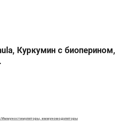
mula, Куркумин с биоперином,
.
х/Иммуностимуляторы, иммуномодуляторы