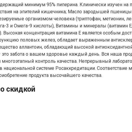
содержащий минимум 95% пиперина. Клинически изучен на 
йствия на эпителий кишечника; Масло зародышей пшеницы
зируемые организмом человека (триптофан, метионин, лей
3 и Омега-9 кислоты), Витамины и минералы (витамин Е, А, D
р. ). Высокая концентрация витамина Е является особым до
функцию половых желез, обладает выраженным антисклер
ество аллантоин, обладающий высокой антиоксидантной а
— это забота о вашем здоровье каждый день. Вся наша про
я многоэтапный контроль качества. Непрерывный лаборато
в национальной системе Росаккредитации. Соответствие м
приобретение продукта высочайшего качества.
со скидкой