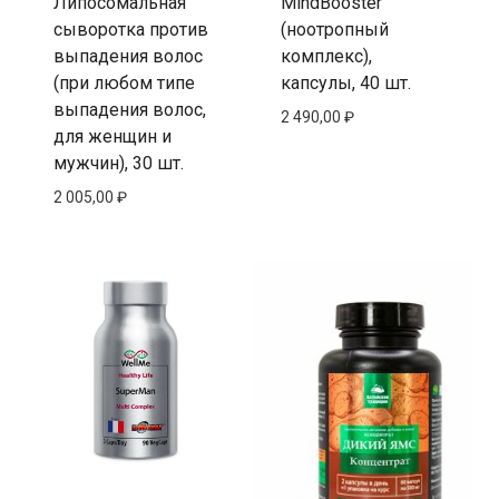
Липосомальная
MindBooster
сыворотка против
(ноотропный
выпадения волос
комплекс),
(при любом типе
капсулы, 40 шт.
выпадения волос,
2 490,00
₽
для женщин и
мужчин), 30 шт.
2 005,00
₽