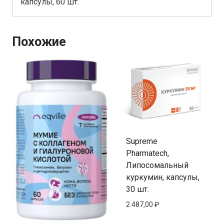
капсулы, 60 шт.
Похожие
Supreme
Pharmatech,
Липосомальный
куркумин, капсулы,
30 шт.
2 487,00
₽