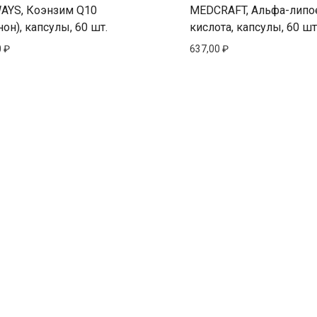
AYS, Коэнзим Q10
MEDCRAFT, Альфа-липо
нон), капсулы, 60 шт.
кислота, капсулы, 60 шт
0
₽
637,00
₽