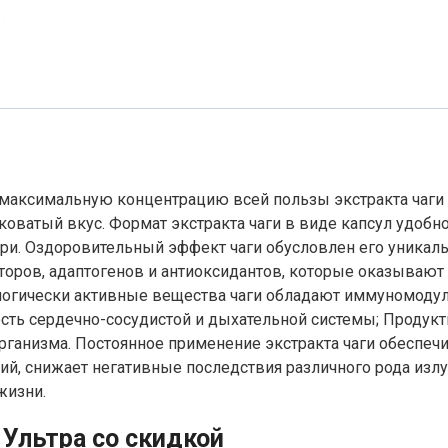
т максимальную концентрацию всей пользы экстракта чаги 
ватый вкус. Формат экстракта чаги в виде капсул удобно
ри. Оздоровительный эффект чаги обусловлен его уникал
оров, адаптогенов и антиоксидантов, которые оказываю
логически активные вещества чаги обладают иммуномоду
ость сердечно-сосудистой и дыхательной системы; Продук
анизма. Постоянное применение экстракта чаги обеспечив
й, снижает негативные последствия различного рода излу
жизни.
 Ультра со скидкой