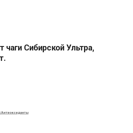
кт чаги Сибирской Ультра,
т.
х/Антиоксиданты