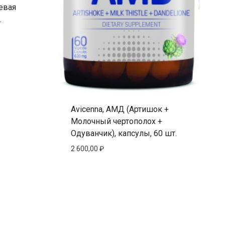
евая
.
Avicenna, АМД (Артишок +
Молочный чертополох +
Одуванчик), капсулы, 60 шт.
2 600,00
₽