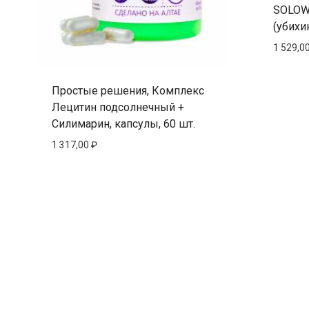
SOLOW
(убихи
1 529,0
Простые решения, Комплекс
Лецитин подсолнечный +
Силимарин, капсулы, 60 шт.
1 317,00
₽