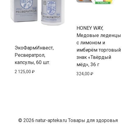
HONEY WAY,
Медовые леденцы
с лимоном и
ЭкоФармИнвест,
имбирём торговый
Ресвератрол,
знак «Твёрдый
капсулы, 60 шт.
мёд», 36 г
2 125,00
₽
324,00
₽
© 2026 natur-apteka.ru Товары для здоровья