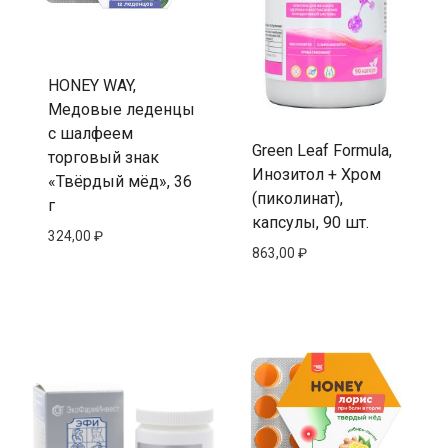
HONEY WAY,
Медовые леденцы
с шалфеем
Green Leaf Formula,
торговый знак
Инозитол + Хром
«Твёрдый мёд», 36
(пиколинат),
г
капсулы, 90 шт.
324,00
₽
863,00
₽