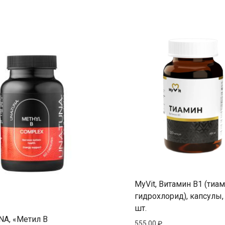
MyVit, Витамин B1 (тиа
гидрохлорид), капсулы,
шт.
A, «Метил В
555,00
₽