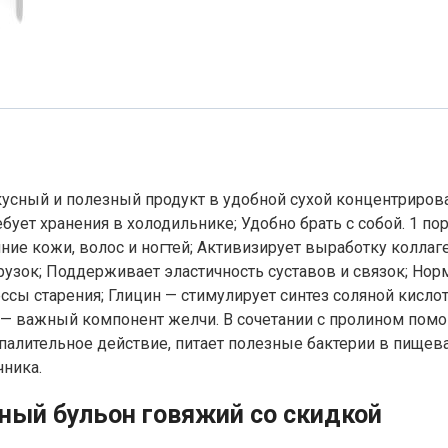
вкусный и полезный продукт в удобной сухой концентриро
ебует хранения в холодильнике; Удобно брать с собой. 1 пор
яние кожи, волос и ногтей; Активизирует выработку коллаг
рузок; Поддерживает эластичность суставов и связок; Но
сы старения; Глицин — стимулирует синтез соляной кисло
о — важный компонент желчи. В сочетании с пролином пом
алительное действие, питает полезные бактерии в пищева
ника.
тный бульон говяжий со скидкой