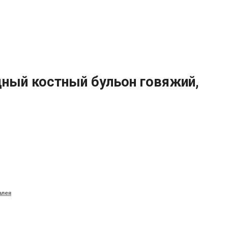
идный костный бульон говяжий,
алея